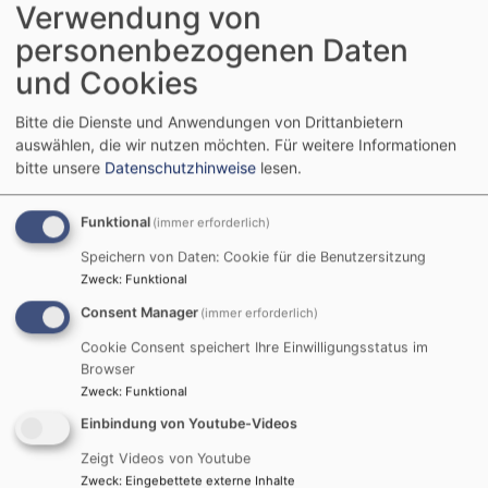
Verwendung von
Gute und unterstützen somit die Ausbildung von
personenbezogenen Daten
Jungbläsern und die Beschaffung von neuen
Instrumenten.
und Cookies
musikalische Weihnachtsgottesdienste in Windsfeld
Bitte die Dienste und Anwendungen von Drittanbietern
Immer am zweiten Weihnachtsfeiertag findet in der
auswählen, die wir nutzen möchten.
Für weitere Informationen
Windsfelder St. Gangolf Kirche ein musikalischer
bitte unsere
Datenschutzhinweise
lesen.
Weihnachtsgottesdients statt. Zur Gestaltung tragen
neben dem Posaunenchor und dem Kirchenchor auch
Funktional
(immer erforderlich)
immer wieder Solisten mit verschiedensten
Speichern von Daten: Cookie für die Benutzersitzung
Instrumenten bei.
Zweck
:
Funktional
Consent Manager
(immer erforderlich)
Familienfreundliche Gottesdienste
Diakonin Judith Grosser bereitet mit ihrem Team
Cookie Consent speichert Ihre Einwilligungsstatus im
besondere Gottesdienste vor, die sich an Groß und
Browser
Zweck
:
Funktional
Klein, Jung und Alt richten. Die Gottesdienste finden zu
ausgewählten Terminen statt und werden jeweils im
Einbindung von Youtube-Videos
Gemeindeboten bekannt gegeben.
Zeigt Videos von Youtube
Zweck
:
Eingebettete externe Inhalte