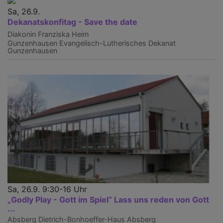
Sa, 26.9.
Dekanatskonfitag - Save the date
Diakonin Franziska Heim
Gunzenhausen
Evangelisch-Lutherisches Dekanat
Gunzenhausen
Sa, 26.9. 9:30-16 Uhr
„Godly Play - Gott im Spiel“ Lass uns reden von Gott
...
Absberg
Dietrich-Bonhoeffer-Haus Absberg