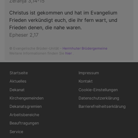
Zefanja 3,14-15
Christus ist gekommen und hat im Evangelium
Frieden verkündigt euch, die ihr fern wart, und
Frieden denen, die nahe waren.
Epheser 2,17
© Evangelische Brüder-Unität –
Herrnhuter Brüdergemeine
Weitere Informationen finden Sie
hier
.
Hauptnavigation
Fußbereichsmenü
Startseite
Impressum
Aktuelles
Kontakt
Dekanat
Cookie-Einstellungen
Kirchengemeinden
Datenschutzerklärung
Dekanatsgremien
Barrierefreiheitserklärung
Arbeitsbereiche
Beauftragungen
Service