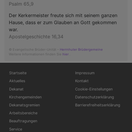
Psalm 65,9
Der Kerkermeister freute sich mit seinem ganzen
Hause, dass er zum Glauben an Gott gekommen
war.
Apostelgeschichte 16,34
© Evangelische Brüder-Unität –
Herrnhuter Brüdergemeine
Weitere Informationen finden Sie
hier
.
Hauptnavigation
Fußbereichsmenü
Startseite
Impressum
Aktuelles
Kontakt
Dekanat
Cookie-Einstellungen
Kirchengemeinden
Datenschutzerklärung
Dekanatsgremien
Barrierefreiheitserklärung
Arbeitsbereiche
Beauftragungen
Service