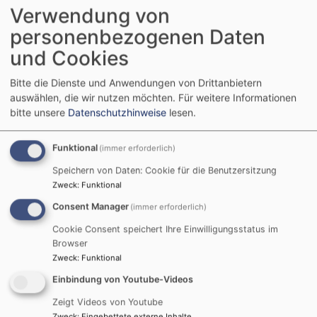
Verwendung von
personenbezogenen Daten
und Cookies
Bitte die Dienste und Anwendungen von Drittanbietern
So, 16.8. 9 Uhr
auswählen, die wir nutzen möchten.
Für weitere Informationen
Gottesdienst
bitte unsere
Datenschutzhinweise
lesen.
Lkt. Meyer
Alesheim
St. Hieronymus Kirche Wachenhofen
Funktional
(immer erforderlich)
Speichern von Daten: Cookie für die Benutzersitzung
Zweck
:
Funktional
Consent Manager
(immer erforderlich)
Cookie Consent speichert Ihre Einwilligungsstatus im
Browser
Zweck
:
Funktional
Einbindung von Youtube-Videos
Zeigt Videos von Youtube
Zweck
:
Eingebettete externe Inhalte