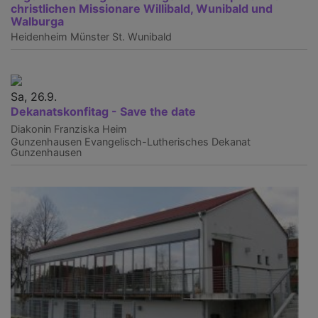
christlichen Missionare Willibald, Wunibald und
Walburga
Heidenheim
Münster St. Wunibald
Sa, 26.9.
Dekanatskonfitag - Save the date
Diakonin Franziska Heim
Gunzenhausen
Evangelisch-Lutherisches Dekanat
Gunzenhausen