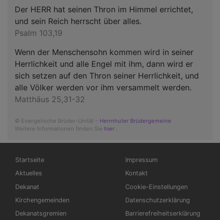
Der HERR hat seinen Thron im Himmel errichtet,
und sein Reich herrscht über alles.
Psalm 103,19
Wenn der Menschensohn kommen wird in seiner
Herrlichkeit und alle Engel mit ihm, dann wird er
sich setzen auf den Thron seiner Herrlichkeit, und
alle Völker werden vor ihm versammelt werden.
Matthäus 25,31-32
© Evangelische Brüder-Unität –
Herrnhuter Brüdergemeine
Weitere Informationen finden Sie
hier
.
Hauptnavigation
Fußbereichsmenü
Startseite
Impressum
Aktuelles
Kontakt
Dekanat
Cookie-Einstellungen
Kirchengemeinden
Datenschutzerklärung
Dekanatsgremien
Barrierefreiheitserklärung