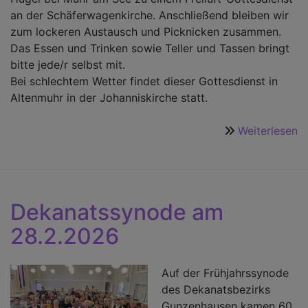
an der Schäferwagenkirche. Anschließend bleiben wir
zum lockeren Austausch und Picknicken zusammen.
Das Essen und Trinken sowie Teller und Tassen bringt
bitte jede/r selbst mit.
Bei schlechtem Wetter findet dieser Gottesdienst in
Altenmuhr in der Johanniskirche statt.
Weiterlesen
ü
M
P
a
A
Dekanatssynode am
28.2.2026
Auf der Frühjahrssynode
des Dekanatsbezirks
Gunzenhausen kamen 60