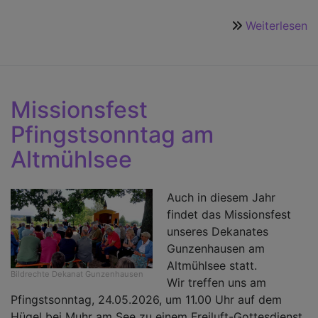
Weiterlesen
ü
7
J
B
K
Missionsfest
a
Pfingstsonntag am
d
H
Altmühlsee
in
M
Auch in diesem Jahr
findet das Missionsfest
unseres Dekanates
Gunzenhausen am
Altmühlsee statt.
Bildrechte
Dekanat Gunzenhausen
Wir treffen uns am
Pfingstsonntag, 24.05.2026, um 11.00 Uhr auf dem
Hügel bei Muhr am See zu einem Freiluft-Gottesdienst