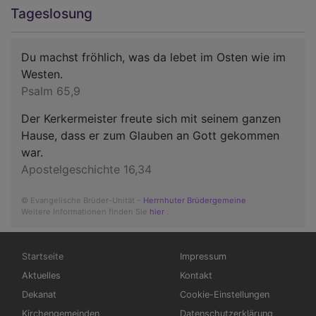
Tageslosung
Du machst fröhlich, was da lebet im Osten wie im
Westen.
Psalm 65,9
Der Kerkermeister freute sich mit seinem ganzen
Hause, dass er zum Glauben an Gott gekommen
war.
Apostelgeschichte 16,34
© Evangelische Brüder-Unität –
Herrnhuter Brüdergemeine
Weitere Informationen finden Sie
hier
.
Hauptnavigation
Fußbereichsmenü
Startseite
Impressum
Aktuelles
Kontakt
Dekanat
Cookie-Einstellungen
Kirchengemeinden
Datenschutzerklärung