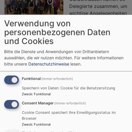
Delegierte zusammen, um
wichtige Angelegenheiten
Bildrechte
Reinhard Krüger
des Dekanatsbezirks
Verwendung von
Gunzenhausen zu besprechen.
personenbezogenen Daten
und Cookies
Zwei große Themen beschäftigten die
Kirchenvorsteher/innen und die Hauptamtlichen: die
Bitte die Dienste und Anwendungen von Drittanbietern
neuen Regionalgemeinden
, die auf der Landessynode
auswählen, die wir nutzen möchten.
Für weitere Informationen
angekündigt wurden und die im Laufe des Jahres 2026
bitte unsere
Datenschutzhinweise
lesen.
genauer definiert werden sollen und die anstehende
Dekanatsfusion mit den Nachbardekanaten
Funktional
(immer erforderlich)
Pappenheim und Weißenburg
, die zum 1.1.2028
greifen soll.
Speichern von Daten: Cookie für die Benutzersitzung
Zweck
:
Funktional
Weiterlesen
ü
Consent Manager
(immer erforderlich)
D
Cookie Consent speichert Ihre Einwilligungsstatus im
a
Browser
2
Zweck
:
Funktional