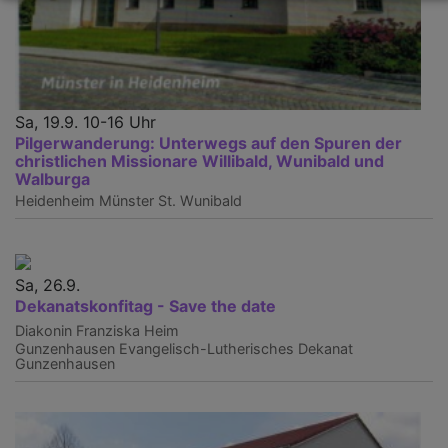
Sa, 19.9. 10-16 Uhr
Pilgerwanderung: Unterwegs auf den Spuren der
christlichen Missionare Willibald, Wunibald und
Walburga
Heidenheim
Münster St. Wunibald
Sa, 26.9.
Dekanatskonfitag - Save the date
Diakonin Franziska Heim
Gunzenhausen
Evangelisch-Lutherisches Dekanat
Gunzenhausen