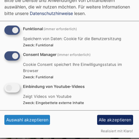
Bitte die Dienste und Anwendungen von Drittanbietern
Dienstag und Donnerstag
auswählen, die wir nutzen möchten.
Für weitere Informationen
10:00 Uhr bis 15:00 Uhr
bitte unsere
Datenschutzhinweise
lesen.
Funktional
(immer erforderlich)
Dekanatstermine
Speichern von Daten: Cookie für die Benutzersitzung
Zweck
:
Funktional
Consent Manager
(immer erforderlich)
Cookie Consent speichert Ihre Einwilligungsstatus im
Browser
Zweck
:
Funktional
Einbindung von Youtube-Videos
Zeigt Videos von Youtube
Zweck
:
Eingebettete externe Inhalte
Auswahl akzeptieren
Alle akzeptieren
Realisiert mit Klaro!