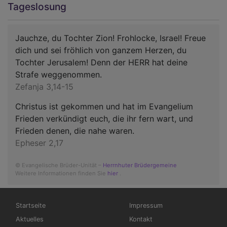
Tageslosung
Jauchze, du Tochter Zion! Frohlocke, Israel! Freue
dich und sei fröhlich von ganzem Herzen, du
Tochter Jerusalem! Denn der HERR hat deine
Strafe weggenommen.
Zefanja 3,14-15
Christus ist gekommen und hat im Evangelium
Frieden verkündigt euch, die ihr fern wart, und
Frieden denen, die nahe waren.
Epheser 2,17
© Evangelische Brüder-Unität –
Herrnhuter Brüdergemeine
Weitere Informationen finden Sie
hier
.
Hauptnavigation
Fußbereichsmenü
Startseite
Impressum
Aktuelles
Kontakt