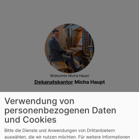
Bildrechte
Micha Haupt
Dekanatskantor
Micha Haupt
Hollerstraße 3
Verwendung von
91710 Gunzenhausen
personenbezogenen Daten
Tel. 0160/95302290
und Cookies
Bitte die Dienste und Anwendungen von Drittanbietern
auswählen, die wir nutzen möchten.
Für weitere Informationen