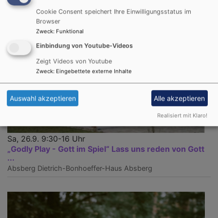
Gunzenhausen
Cookie Consent speichert Ihre Einwilligungsstatus im
Browser
Zweck
:
Funktional
Einbindung von Youtube-Videos
Zeigt Videos von Youtube
Zweck
:
Eingebettete externe Inhalte
Auswahl akzeptieren
Alle akzeptieren
Realisiert mit Klaro!
Sa, 26.9. 9:30-16 Uhr
„Godly Play - Gott im Spiel“ Lass uns reden von Gott
...
Absberg
Dietrich-Bonhoeffer-Haus Absberg