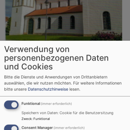
Verwendung von
personenbezogenen Daten
Sa, 19.9. 10-16 Uhr
und Cookies
Pilgerwanderung: Unterwegs auf den Spuren der
christlichen Missionare Willibald, Wunibald und
Bitte die Dienste und Anwendungen von Drittanbietern
Walburga
auswählen, die wir nutzen möchten.
Für weitere Informationen
Heidenheim
Münster St. Wunibald
bitte unsere
Datenschutzhinweise
lesen.
Funktional
(immer erforderlich)
Sa, 26.9.
Speichern von Daten: Cookie für die Benutzersitzung
Dekanatskonfitag - Save the date
Zweck
:
Funktional
Diakonin Franziska Heim
Gunzenhausen
Evangelisch-Lutherisches Dekanat
Consent Manager
(immer erforderlich)