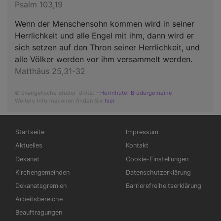
Psalm 103,19
Wenn der Menschensohn kommen wird in seiner
Herrlichkeit und alle Engel mit ihm, dann wird er
sich setzen auf den Thron seiner Herrlichkeit, und
alle Völker werden vor ihm versammelt werden.
Matthäus 25,31-32
© Evangelische Brüder-Unität –
Herrnhuter Brüdergemeine
Weitere Informationen finden Sie
hier
.
Hauptnavigation
Fußbereichsmenü
Startseite
Impressum
Aktuelles
Kontakt
Dekanat
Cookie-Einstellungen
Kirchengemeinden
Datenschutzerklärung
Dekanatsgremien
Barrierefreiheitserklärung
Arbeitsbereiche
Beauftragungen