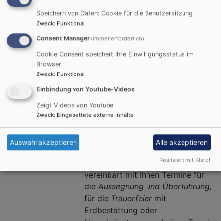
Speichern von Daten: Cookie für die Benutzersitzung
Zweck
:
Funktional
Consent Manager
(immer erforderlich)
Begleitung auf dem letzten
Cookie Consent speichert Ihre Einwilligungsstatus im
Weg
Browser
Zweck
:
Funktional
Trauerfeier und
Einbindung von Youtube-Videos
Bestattung
Zeigt Videos von Youtube
Was tun, wenn es einmal so weit
Zweck
:
Eingebettete externe Inhalte
ist?
Bestatter verständigen, Pfarrerin
Auswahl akzeptieren
Alle akzeptieren
verständigen Tel.: 09175/78887.
Realisiert mit Klaro!
Pfarrerin Müller-Grünwedel
vereinbart mit Ihnen Termine für
die
Aussegnung und Überführung,
für die
Trauerfeier
mit
Erdbestattung oder