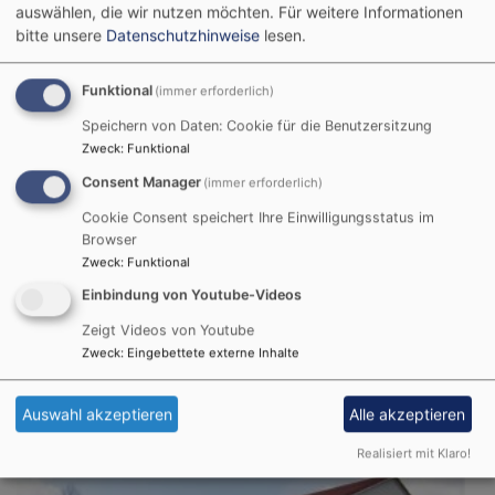
auswählen, die wir nutzen möchten.
Für weitere Informationen
bitte unsere
Datenschutzhinweise
lesen.
Funktional
(immer erforderlich)
Speichern von Daten: Cookie für die Benutzersitzung
Sa, 19.9. 10-16 Uhr
Zweck
:
Funktional
Pilgerwanderung: Unterwegs auf den Spuren der
Consent Manager
(immer erforderlich)
christlichen Missionare Willibald, Wunibald und
Walburga
Cookie Consent speichert Ihre Einwilligungsstatus im
Heidenheim
Münster St. Wunibald
Browser
Zweck
:
Funktional
Einbindung von Youtube-Videos
Sa, 26.9.
Zeigt Videos von Youtube
Dekanatskonfitag - Save the date
Zweck
:
Eingebettete externe Inhalte
Diakonin Franziska Heim
Gunzenhausen
Evangelisch-Lutherisches Dekanat
Auswahl akzeptieren
Alle akzeptieren
Gunzenhausen
Realisiert mit Klaro!