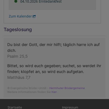
04.10.2026 Erntedankfest
Zum Kalender
Tageslosung
Du bist der Gott, der mir hilft; täglich harre ich auf
dich.
Psalm 25,5
Bittet, so wird euch gegeben; suchet, so werdet ihr
finden; klopfet an, so wird euch aufgetan.
Matthäus 7,7
© Evangelische Brüder-Unität –
Herrnhuter Brüdergemeine
Weitere Informationen finden Sie
hier
.
Hauptnavigation
Fußbereichsmenü
Startseite
Impressum