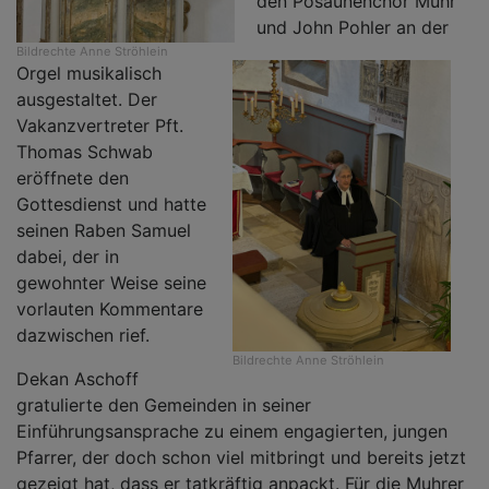
den Posaunenchor Muhr
und John Pohler an der
Bildrechte
Anne Ströhlein
Orgel musikalisch
ausgestaltet. Der
Vakanzvertreter Pft.
Thomas Schwab
eröffnete den
Gottesdienst und hatte
seinen Raben Samuel
dabei, der in
gewohnter Weise seine
vorlauten Kommentare
dazwischen rief.
Bildrechte
Anne Ströhlein
Dekan Aschoff
gratulierte den Gemeinden in seiner
Einführungsansprache zu einem engagierten, jungen
Pfarrer, der doch schon viel mitbringt und bereits jetzt
gezeigt hat, dass er tatkräftig anpackt. Für die Muhrer