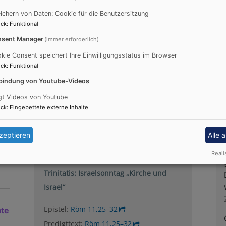
ichern von Daten: Cookie für die Benutzersitzung
ck
:
Funktional
sent Manager
(immer erforderlich)
kie Consent speichert Ihre Einwilligungsstatus im Browser
ck
:
Funktional
bindung von Youtube-Videos
gt Videos von Youtube
Liturgischer Kalender
T
ck
:
Eingebettete externe Inhalte
zeptieren
Alle 
auf
Nächster Feiertag:
Reali
09.08.2026 10. Sonntag nach
Trinitatis: Israelsonntag „Kirche und
Israel“
Epistel:
Röm 11,25–32
ate
Predigttext:
Röm 11,25–32