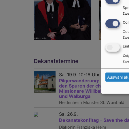
Spe
Zwe
Con
Coo
Zwe
Ein
Zei
Dekanatstermine
Zwe
Sa, 19.9. 10-16 Uhr
Auswahl ak
Pilgerwanderung: Unterwegs 
den Spuren der christlichen
Missionare Willibald, Wunibald
und Walburga
Heidenheim
Münster St. Wunibald
Sa, 26.9.
Dekanatskonfitag - Save the d
Diakonin Franziska Heim