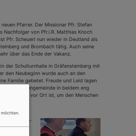
neuen Pfarrer. Der Missionar Pfr. Stefan
s Nachfolger von Pfr.i.R. Matthias Knoch
st Pfr. Scheuerl nun wieder in Deutland als
steinberg und Brombach tätig. Auch seine
 sehr über das Ende der Vakanz.
n der Schulturnhalle in Gräfensteinberg mit
über den Neubeginn wurde auch an den
ine Familie gebetet. Freude und Leid lagen
ss eine Kirchengemeinde in beidem eng
in Seelsorger vor Ort ist, um den Menschen
n möchten.