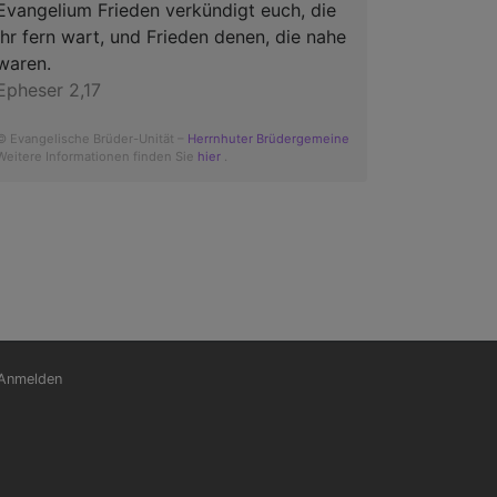
Evangelium Frieden verkündigt euch, die
ihr fern wart, und Frieden denen, die nahe
waren.
Epheser 2,17
© Evangelische Brüder-Unität –
Herrnhuter Brüdergemeine
Weitere Informationen finden Sie
hier
.
nutzermenü
Anmelden