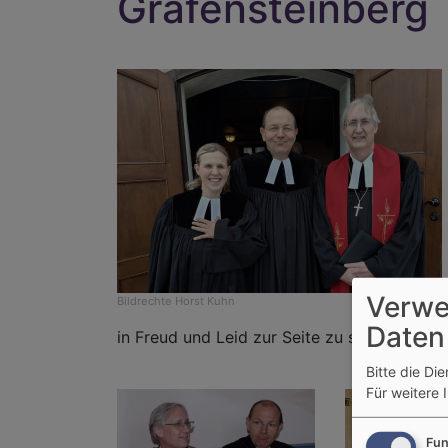
Gräfensteinberg
Verwe
Bildrechte
Horst Kuhn
Daten
in Freud und Leid zur Seite zu stehen.
Bitte die Di
Für weitere 
Fun