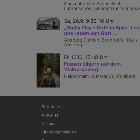
Gunzenhausen
Evangelisch-
Lutherisches Dekanat Gunzenhause
Sa, 26.9. 9:30-16 Uhr
„Godly Play - Gott im Spiel“ Las
uns reden von Gott ...
Absberg
Dietrich-Bonhoeffer-Haus
Absberg
Fr, 16.10. 15-18 Uhr
Frauen pilgern auf dem
Walburgaweg
Heidenheim
Münster St. Wunibald
Hauptnavigation
Startseite
Aktuelles
Dekanat
Kirchengemeinden