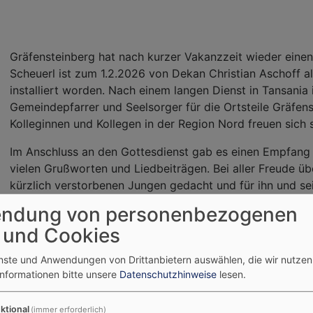
Gräfensteinberg hat nach kurzer Vakanzzeit wieder einen 
Scheuerl ist zum 1.2.2026 von Dekan Christian Aschoff al
installiert worden. Nach einem langen Dienst in Tansania i
Gemeindepfarrer und Seelsorger für die Ortsteile Gräfen
Kolleginnen und Kollegen in der Region Nord freuen sich
Im Anschluss an den Gottesdienst gab es einen Empfang i
vielen Grußworten und Liedbeiträgen. Bei aller Freude 
kürzlich verstorbenen Jungen gedacht und für ihn und se
an diesem Tag eng beieinander, was deutlich machte, da
ndung von personenbezogenen
zusammenstehen sollte und wie gut es ist, dass wieder e
 und Cookies
enste und Anwendungen von Drittanbietern auswählen, die wir nutze
Informationen bitte unsere
Datenschutzhinweise
lesen.
ktional
(immer erforderlich)