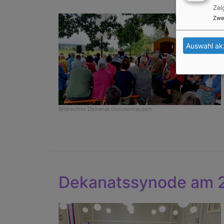
Zei
Zwe
Auswahl ak
Bildrechte
Dekanat Gunzenhausen
Dekanatssynode am 