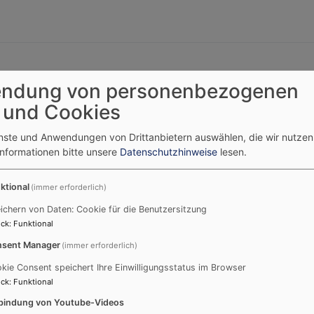
Kirchentag auf dem Hesselber
ndung von personenbezogenen
 und Cookies
ule macht“
enste und Anwendungen von Drittanbietern auswählen, die wir nutze
Informationen bitte unsere
Datenschutzhinweise
lesen.
ht“ feiert der Bayerische Kirchentag am Pfingstmontag, 25
 Besucherinnen und Besucher werden zu einem Tag voller G
der erwartet.
ktional
(immer erforderlich)
ichern von Daten: Cookie für die Benutzersitzung
ck
:
Funktional
sent Manager
(immer erforderlich)
kie Consent speichert Ihre Einwilligungsstatus im Browser
ck
:
Funktional
sonntag am Altmühlsee
bindung von Youtube-Videos