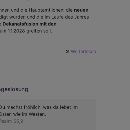
nnen und die Hauptamtlichen: die
neuen
digt wurden und die im Laufe des Jahres
de
Dekanatsfusion mit den
zum 1.1.2028 greifen soll.
Weiterlesen
über
Dekanatssynod
am
28.2.2026
ageslosung
Du machst fröhlich, was da lebet im
Osten wie im Westen.
Psalm 65,9