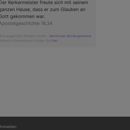
Der Kerkermeister freute sich mit seinem
ganzen Hause, dass er zum Glauben an
Gott gekommen war.
Apostelgeschichte 16,34
© Evangelische Brüder-Unität –
Herrnhuter Brüdergemeine
Weitere Informationen finden Sie
hier
.
nutzermenü
Anmelden