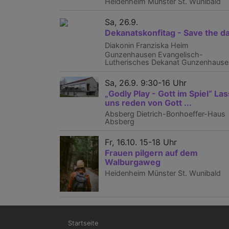
Heidenheim
Münster St. Wunibald
Sa, 26.9.
Dekanatskonfitag - Save the d
Diakonin Franziska Heim
Gunzenhausen
Evangelisch-
Lutherisches Dekanat Gunzenhause
Sa, 26.9. 9:30-16 Uhr
„Godly Play - Gott im Spiel“ Las
uns reden von Gott ...
Absberg
Dietrich-Bonhoeffer-Haus
Absberg
Fr, 16.10. 15-18 Uhr
Frauen pilgern auf dem
Walburgaweg
Heidenheim
Münster St. Wunibald
Hauptnavigation
Startseite