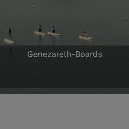
Pfarrei Dittenheim mit Windsfeld
n bei den Evang.-Luth. Kirchengemeinden Dittenheim und