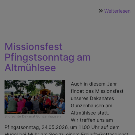
Weiterlesen
ü
7
J
B
K
Missionsfest
a
Pfingstsonntag am
d
H
Altmühlsee
in
M
Auch in diesem Jahr
findet das Missionsfest
unseres Dekanates
Gunzenhausen am
Altmühlsee statt.
Bildrechte
Dekanat Gunzenhausen
Wir treffen uns am
Pfingstsonntag, 24.05.2026, um 11.00 Uhr auf dem
Hügel bei Muhr am See zu einem Freiluft-Gottesdienst