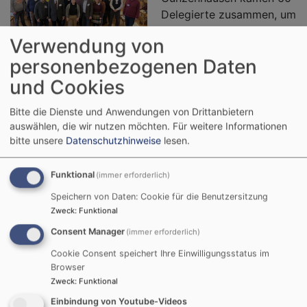
Delegierte zusammen, um
wichtige Angelegenheiten
Bildrechte
Reinhard Krüger
Verwendung von
des Dekanatsbezirks
personenbezogenen Daten
Gunzenhausen zu besprechen.
und Cookies
Zwei große Themen beschäftigten die
Kirchenvorsteher/innen und die Hauptamtlichen: die
Bitte die Dienste und Anwendungen von Drittanbietern
neuen Regionalgemeinden
, die auf der Landessynode
auswählen, die wir nutzen möchten.
Für weitere Informationen
angekündigt wurden und die im Laufe des Jahres 2026
bitte unsere
Datenschutzhinweise
lesen.
genauer definiert werden sollen und die anstehende
Dekanatsfusion mit den Nachbardekanaten
Funktional
(immer erforderlich)
Pappenheim und Weißenburg
, die zum 1.1.2028
Speichern von Daten: Cookie für die Benutzersitzung
greifen soll.
Zweck
:
Funktional
Consent Manager
(immer erforderlich)
Weiterlesen
ü
Cookie Consent speichert Ihre Einwilligungsstatus im
D
Browser
a
Zweck
:
Funktional
2
Einbindung von Youtube-Videos