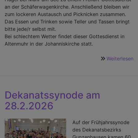
an der Schäferwagenkirche. Anschließend bleiben wir
zum lockeren Austausch und Picknicken zusammen.
Das Essen und Trinken sowie Teller und Tassen bringt
bitte jede/r selbst mit.
Bei schlechtem Wetter findet dieser Gottesdienst in
Altenmuhr in der Johanniskirche statt.
Weiterlesen
ü
M
P
a
A
Dekanatssynode am
28.2.2026
Auf der Frühjahrssynode
des Dekanatsbezirks
Gunzenhausen kamen 60