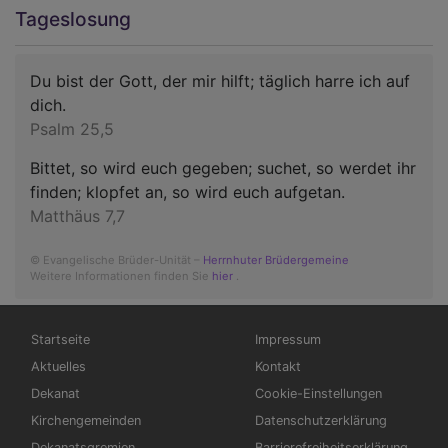
Tageslosung
Du bist der Gott, der mir hilft; täglich harre ich auf
dich.
Psalm 25,5
Bittet, so wird euch gegeben; suchet, so werdet ihr
finden; klopfet an, so wird euch aufgetan.
Matthäus 7,7
© Evangelische Brüder-Unität –
Herrnhuter Brüdergemeine
Weitere Informationen finden Sie
hier
.
Hauptnavigation
Fußbereichsmenü
Startseite
Impressum
Aktuelles
Kontakt
Dekanat
Cookie-Einstellungen
Kirchengemeinden
Datenschutzerklärung
Dekanatsgremien
Barrierefreiheitserklärung